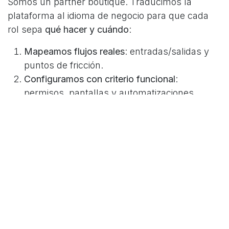
Somos un partner boutique. Traducimos la
plataforma al idioma de negocio para que cada
rol sepa
qué hacer y cuándo
:
Mapeamos flujos reales
: entradas/salidas y
puntos de fricción.
Configuramos con criterio funcional
:
permisos, pantallas y automatizaciones
útiles.
Acompañamos pos go-live
.
Señales de avance
Menos “¿cómo hago…?” y más tareas
cerradas dentro del ERP.
Cierres prolijos, sin consolidaciones
manuales.
El negocio pide ampliar el alcance (no
justificarlo).