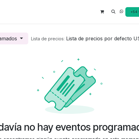
Catálogo de Servicios
Tienda
Tutoriales
Cursos
Nosotros
E
+54 
ramados
Lista de precios por defecto 
Lista de precios:
davía no hay eventos programa